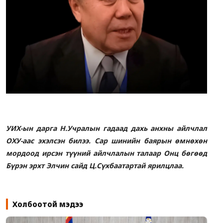
Видео
Спорт
Зөвлөгөө
УИХ-ын дарга Н.Учралын гадаад дахь анхны айлчлал
ОХУ-аас эхэлсэн билээ. Сар шинийн баярын өмнөхөн
мордоод ирсэн түүний айлчлалын талаар Онц бөгөөд
Бүрэн эрхт Элчин сайд Ц.Сүхбаатартай ярилцлаа.
Холбоотой мэдээ