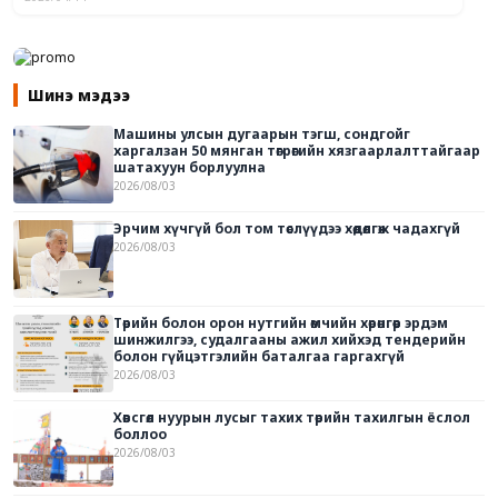
Шинэ мэдээ
Машины улсын дугаарын тэгш, сондгойг
харгалзан 50 мянган төгрөгийн хязгаарлалттайгаар
шатахуун борлуулна
2026/08/03
Эрчим хүчгүй бол том төслүүдээ хөдөлгөж чадахгүй
2026/08/03
Төрийн болон орон нутгийн өмчийн хөрөнгөөр эрдэм
шинжилгээ, судалгааны ажил хийхэд тендерийн
болон гүйцэтгэлийн баталгаа гаргахгүй
2026/08/03
Хөвсгөл нуурын лусыг тахих төрийн тахилгын ёслол
боллоо
2026/08/03