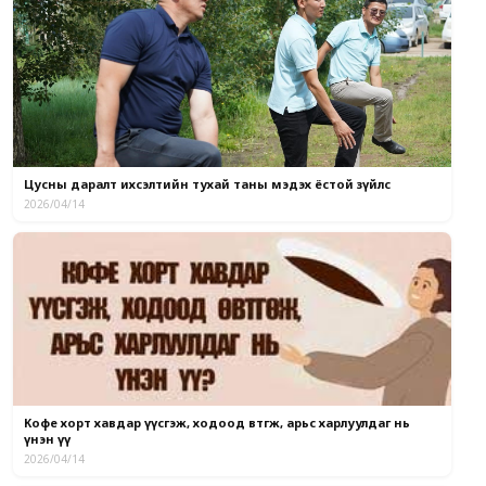
Цусны даралт ихсэлтийн тухай таны мэдэх ёстой зүйлс
2026/04/14
Кофе хорт хавдар үүсгэж, ходоод өвтгөж, арьс харлуулдаг нь
үнэн үү
2026/04/14