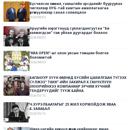
Бүсчилсэн хөгжил, гамшгийн эрсдэлийг бууруулах
чиглэлээр НҮБ-тай хамтын ажиллагаагаа
өргөжүүлэхээр санал солилцлоо
2026/08/03
Эрүүгийн хэрэгтнүүд суллагдангуутаа "Би
хэлмэгдсэн" гэж уйлан дуугардаг боллоо
2026/08/03
“ARA OPEN”-ыг олон улсын тэмцээн болгох
боломжтой
2026/08/03
БАГАНУУР ЗҮҮН ӨМНӨД БҮСИЙН ЦАХИЛГААН ТҮГЭЭХ
СҮЛЖЭЭ” ТӨХК”-ИЙН ЗАХИРАЛ Х.ГАНЧУЛУУН
ЭХНЭРИЙНХЭЭ КОМПАНИАР ЭРЧИМ ХҮЧНИЙ
ТЕНДЕРҮҮДИЙГ ТҮҮЖ БАЙНА
2026/05/15
Ч.ХҮРЭЛБААТАРЫГ 25 ЖИЛ ХОРМОЙДОЖ ЯВАА
Б.ЗАЯАБАЛ
2026/05/15
Шинэ цагийн ээжүүд өмнөх үеийнхнээс ямар