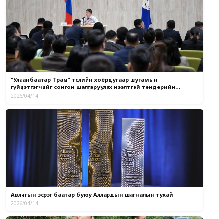
“Улаанбаатар Трам” төслийн хоёрдугаар шугамын
гүйцэтгэгчийг сонгон шалгаруулах нээлттэй тендерийн
материал хүлээн авч байна
2026/04/14
Авлигын эсрэг баатар буюу Аллардын шагналын тухай
2026/04/14