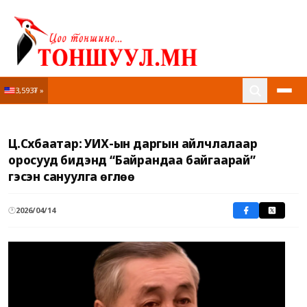
3,593₮ »
Нүүр
Ц.Сүхбаатар: УИХ-ын даргын айлчлалаар
Онцлох мэдээ
оросууд бидэнд “Байрандаа байгаарай”
гэсэн сануулга өглөө
Матрын булан
🕐
2026/04/14
Шог
VIP зочин
Соёл урлаг