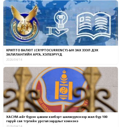
КРИПТО ВАЛЮТ (CRYPTOCURRENCY)-ЫН ЗАХ ЗЭЭЛ ДЭХ
ЗАЛИЛАНГИЙН АРГА, ХЭЛБЭРҮҮД
2026/04/14
ХАСУМ-ийг бүрэн цахим хэлбэрт шилжүүлснээр жил бүр 100
гаруй сая төгрөгийн урсгал зардлыг хэмнэнэ
2026/04/14