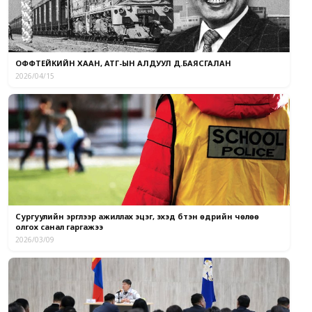
ОФФТЕЙКИЙН ХААН, АТГ-ЫН АЛДУУЛ Д.БАЯСГАЛАН
2026/04/15
Сургуулийн эргүүлээр ажиллах эцэг, эхэд бүтэн өдрийн чөлөө
олгох санал гаргажээ
2026/03/09