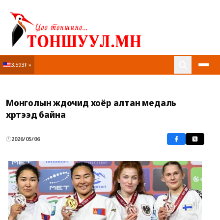
3,593₮ »
Нүүр
Монголын жүдочид хоёр алтан медаль
Онцлох мэдээ
хүртээд байна
Матрын булан
🕐
2026/05/06
Шог
VIP зочин
Соёл урлаг