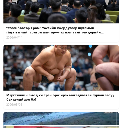
“Улаанбаатар Трам” төслийн хоёрдугаар шугамын
гүйцэтгэгчийг сонгон шалгаруулах нээлттэй тендерийн
материал хүлээн авч байна
2026/04/14
Мэргэжлийн сүмод хүч түрэн орж ирэх магадлалтай гурван залуу
бөх хэний хэн бэ?
2026/05/06