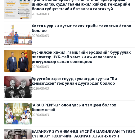
шинжилгээ, судалгааны ажил хийхэд тендерийн
болон гүйцэтгэлийн баталгаа гаргахгүй
2026/08/03
Хөвсгөл нуурын лусыг тахих төрийн тахилгын ёслол
боллоо
2026/08/03
Бүсчилсэн хөгжил, гамшгийн эрсдэлийг бууруулах
чиглэлээр НҮБ-тай хамтын ажиллагаагаа
өргөжүүлэхээр санал солилцлоо
2026/08/03
Эрүүгийн хэрэгтнүүд суллагдангуутаа "Би
хэлмэгдсэн" гэж уйлан дуугардаг боллоо
2026/08/03
“ARA OPEN”-ыг олон улсын тэмцээн болгох
боломжтой
2026/08/03
БАГАНУУР ЗҮҮН ӨМНӨД БҮСИЙН ЦАХИЛГААН ТҮГЭЭХ
СҮЛЖЭЭ” ТӨХК”-ИЙН ЗАХИРАЛ Х.ГАНЧУЛУУН