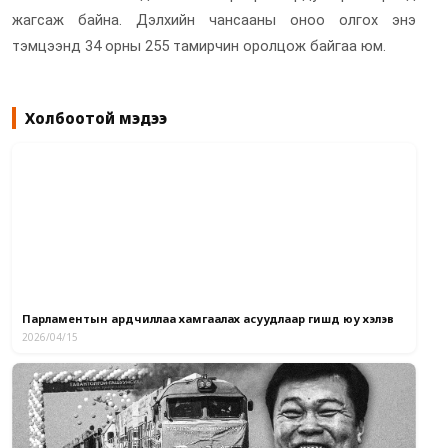
жагсаж байна. Дэлхийн чансааны оноо олгох энэ
тэмцээнд 34 орны 255 тамирчин оролцож байгаа юм.
Холбоотой мэдээ
Парламентын ардчиллаа хамгаалах асуудлаар гишүүд юу хэлэв
2026/04/15