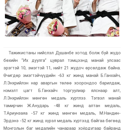
Видео
Спорт
Зөвлөгөө
Тажикистаны нийслэл Душанбе хотод болж буй жүдо
бөхийн “Их дуулга” цуврал тэмцээнд манай улсаас
эрэгтэй 10, эмэгтэй 11, нийт 21 жүдоч өрсөлдөж байна.
Өчигдөр эмэгтэйчүүдийн -63 кг жинд манай Б.Ганхайч,
Л.Энхрийлэн нар аваргын төлөө хоорондоо барилдаж,
нэмэлт цагт Б.Ганхайч торгуулиар ялснаар алт,
Л.Энхрийлэн мөнгөн медаль хүртлээ. Тэгвэл манай
тамирчин Ж.Анударь -48 кг жинд алтан медаль,
Т.Ариунзаяа -57 кг жинд мөнгөн медаль, М.Нандин-
Эрдэнэ -52 кг жинд хүрэл медаль хүртээд байгаа бөгөөд
Монголын баг медалийн чанараар хоёрдугаар байранд