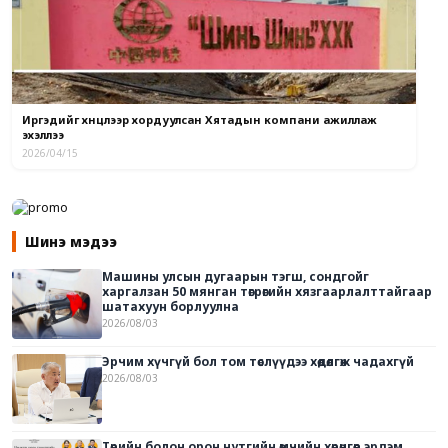
Иргэдийг хүнцлээр хордуулсан Хятадын компани ажиллаж
эхэллээ
2026/04/15
Шинэ мэдээ
Машины улсын дугаарын тэгш, сондгойг
харгалзан 50 мянган төгрөгийн хязгаарлалттайгаар
шатахуун борлуулна
2026/08/03
Эрчим хүчгүй бол том төслүүдээ хөдөлгөж чадахгүй
2026/08/03
Төрийн болон орон нутгийн өмчийн хөрөнгөөр эрдэм